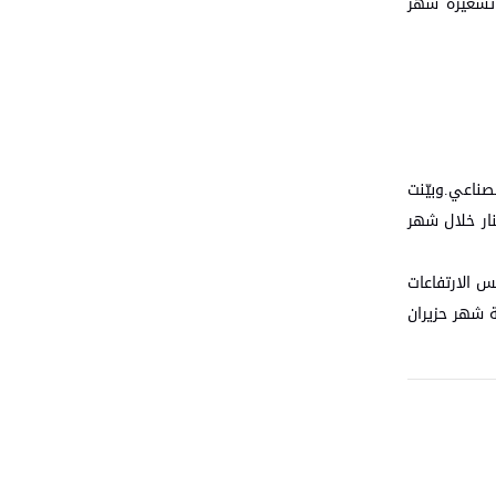
 تسعيرة شهر
 للقطاع الصناعي.وبيّنت
للقطاع الصناعي سيترتب عليه تحمل الحكومة دعماً يقدر بحوالي 3.2 مليون دينار خلال شهر
س الارتفاعات
ة شهر حزيران