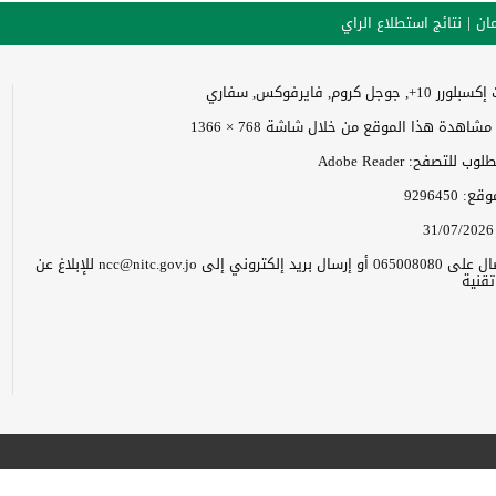
ان
نتائج استطلاع الراي
وجل كروم, فايرفوكس, سفاري
اهدة هذا الموقع من خلال شاشة 768 × 1366
 للتصفح: Adobe Reader
موقع:
9296450
31/07/2026
يرجى الاتصال على 065008080 أو إرسال بريد إلكتروني إلى ncc@nitc.gov.jo للإبلاغ عن
قنية