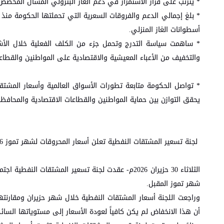
* يترتب على قرار الاستمرار في دعم الغاز البترولي المسال المخصص للقطاع الصناعي ت
أسطوانات الغاز المنزلي.
* ساهمت سياسة التدرج وتحمل جزء من الكلف الفعلية خلال الأشهر 
والتخفيف من الأعباء المعيشية والاقتصادية على المواطنين والقطاعات
* تواصل الحكومة متابعة تطورات الأسواق العالمية وأسعار المشتقا
يحقق التوازن بين حماية المواطنين والقطاعات الاقتصادية والمحافظة
لجنة تسعير المشتقات النفطية تعلن أسعار المحروقات لشهر تموز 2026
الثلاثاء 30 حزيران 2026م- عقدت لجنة تسعير المشتقات 
شهر تموز المقبل.
وراجعت اللجنة أسعار المشتقات النفطية خلال شهر حزيران ومقارنتها 
أن هذا الانخفاض لم يكن كافياً لعودة الأسعار إلى مستوياتها السائدة