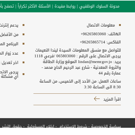
مدونة السلوك الوظفيي
روابط مفيدة
الأسئلة الأكثر تكراراً
تصفح بأم
معلومات الاتصال
يدعم إنترنت إكسبلورر 10+, ج
الهاتف:
+96265803060
من الأفضل مش
الفاكس:
+96265865714
البرنامج المطلوب
للتواصل مع منسق المعلومات السيدة ليندا النعيمات
عدد زوار ال
يرجى الاتصال على الرقم : 065803060 /فرعي 1118
بريد: lindan@memr.gov.jo الموقع:وزارة الطاقة
اخر تعديل:
والثروة المعدنية - شارع عبد الرحيم الحاج محمد -
عمارة رقم 44
أي مشكلة ت
ساعات العمل: من الأحد إلى الخميس، من الساعة
8:30 الى الساعة 3:30
اقرأ المزيد
سياسة الخصوصية
شروط الاستخدام
إخلاء المسؤولية
حقوق النشر
جميع الحقوق محفوظة © 2026 وزارة الطاقة والثروة المعدنية