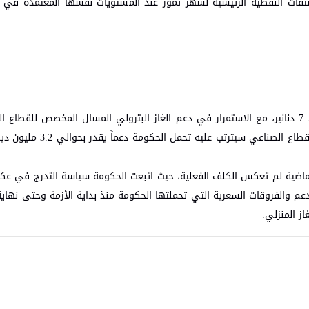
لمشتقات النفطية الرئيسية لشهر تموز عند المستويات نفسها المعتمدة في
كما قررت اللجنة تثبيت سعر أسطوانة الغاز المنزلي (12.5 كغم) عند 7 دنانير، مع الاستمرار في دعم الغاز البترولي المسال المخصص
اللجنة أن قرار الاستمرار في دعم الغاز البترولي المسال المخصص 
الماضية لم تعكس الكلف الفعلية، حيث اتبعت الحكومة سياسة التدرج في عك
 الدعم والفروقات السعرية التي تحملتها الحكومة منذ بداية الأزمة وحتى نهاي