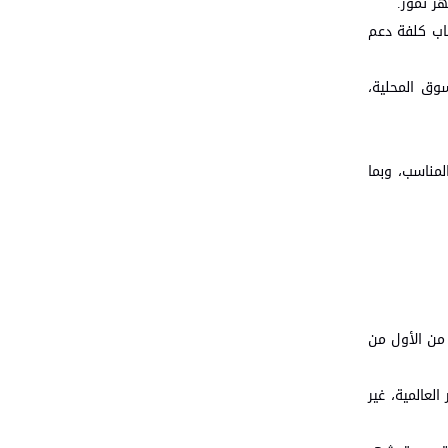
حو 198 مليون دينار، وذلك دون احتساب كلفة دعم
وق المحلية،
لمناسب، وبما
راً من الأول من
لعالمية، غير