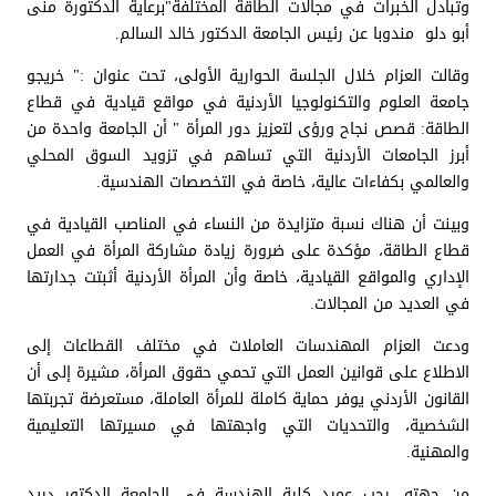
وتبادل الخبرات في مجالات الطاقة المختلفة"برعاية الدكتورة منى
أبو دلو مندوبا عن رئيس الجامعة الدكتور خالد السالم.
وقالت العزام خلال الجلسة الحوارية الأولى، تحت عنوان :" خريجو
جامعة العلوم والتكنولوجيا الأردنية في مواقع قيادية في قطاع
الطاقة: قصص نجاح ورؤى لتعزيز دور المرأة " أن الجامعة واحدة من
أبرز الجامعات الأردنية التي تساهم في تزويد السوق المحلي
والعالمي بكفاءات عالية، خاصة في التخصصات الهندسية.
وبينت أن هناك نسبة متزايدة من النساء في المناصب القيادية في
قطاع الطاقة، مؤكدة على ضرورة زيادة مشاركة المرأة في العمل
الإداري والمواقع القيادية، خاصة وأن المرأة الأردنية أثبتت جدارتها
في العديد من المجالات.
ودعت العزام المهندسات العاملات في مختلف القطاعات إلى
الاطلاع على قوانين العمل التي تحمي حقوق المرأة، مشيرة إلى أن
القانون الأردني يوفر حماية كاملة للمرأة العاملة، مستعرضة تجربتها
الشخصية، والتحديات التي واجهتها في مسيرتها التعليمية
والمهنية.
من جهته، رحب عميد كلية الهندسة في الجامعة الدكتور دريد