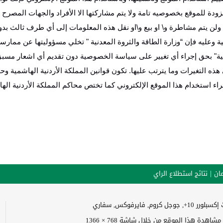
دة للموقع بخصوصيه تامة ولا يتم مشاركتها الا الأفراد والجهات ‏المصرح
ولن يتم مشاطرة و\ او بيع و\او نقل هذه المعلومات إلى أي طرف ثالث بدو
ية وعليه فإن “وزارة الطاقة والثروة المعدنية " تخلي مسؤوليتها عن مما
دنية" بحق إجراء أي تغيير على سياسة الخصوصية دون تقديم أي اشعار مسب
 هذه التغيرات وما يترتب عليها. ‏تكون قوانين المملكة الأردنية الهاشمية و
راء استخدام هذا الموقع الإلكتروني كما تختص محاكم المملكة الأردنية اله
ان
نتائج استطلاع الراي
وجل كروم, فايرفوكس, سفاري
اهدة هذا الموقع من خلال شاشة 768 × 1366