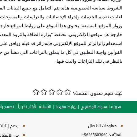
الشروط سياسة الخصوصية هذه. يتم التعامل مع جميع البيانات المزو
لغايات تقديم الخدمات وإجراء الإحصائيات والدراسات والمسوحات 
وزوار الموقع المسبقة. يحتوي هذا الموقع على روابط لمواقع خارج
خارجة عن موقعها الإلكتروني. تحتفظ "وزارة الطاقة والثروة المع
استخدام زائرالزائر للموقع الإلكتروني فإنه زائر قد قبله ووافق على
القوانين واجبة التطبيق في كل ما يتعلق بالنزاعات التي تنشأ من ج
بالنظر في تلك النزاعات والبت فيها
.
كيف تقيم محتوى الصفحة؟
مدونة السلوك الوظفيي
روابط مفيدة
الأسئلة الأكثر تكراراً
تصفح بأم
معلومات الاتصال
يدعم إنترنت إكسبلورر 10+, ج
الهاتف:
+96265803060
من الأفضل مش