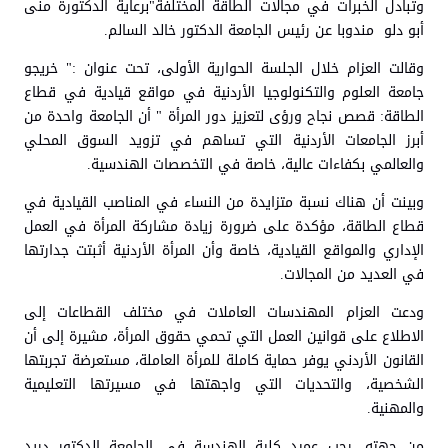
وتبادل الخبرات في مجالات الطاقة المختلفة"برعاية الدكتورة منى
أبو دلو مندوبا عن رئيس الجامعة الدكتور خالد السالم.
وقالت العزام خلال الجلسة الحوارية الأولى، تحت عنوان :" خريجو
جامعة العلوم والتكنولوجيا الأردنية في مواقع قيادية في قطاع
الطاقة: قصص نجاح ورؤى لتعزيز دور المرأة " أن الجامعة واحدة من
أبرز الجامعات الأردنية التي تساهم في تزويد السوق المحلي
والعالمي بكفاءات عالية، خاصة في التخصصات الهندسية.
وبينت أن هناك نسبة متزايدة من النساء في المناصب القيادية في
قطاع الطاقة، مؤكدة على ضرورة زيادة مشاركة المرأة في العمل
الإداري والمواقع القيادية، خاصة وأن المرأة الأردنية أثبتت جدارتها
في العديد من المجالات.
ودعت العزام المهندسات العاملات في مختلف القطاعات إلى
الاطلاع على قوانين العمل التي تحمي حقوق المرأة، مشيرة إلى أن
القانون الأردني يوفر حماية كاملة للمرأة العاملة، مستعرضة تجربتها
الشخصية، والتحديات التي واجهتها في مسيرتها التعليمية
والمهنية.
من جهته، رحب عميد كلية الهندسة في الجامعة الدكتور دريد